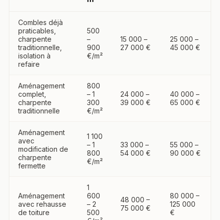
Combles déjà
praticables,
500
charpente
–
15 000 –
25 000 –
traditionnelle,
900
27 000 €
45 000 €
isolation à
€/m²
refaire
Aménagement
800
complet,
– 1
24 000 –
40 000 –
charpente
300
39 000 €
65 000 €
traditionnelle
€/m²
Aménagement
1 100
avec
– 1
33 000 –
55 000 –
modification de
800
54 000 €
90 000 €
charpente
€/m²
fermette
1
Aménagement
600
80 000 –
48 000 –
avec rehausse
– 2
125 000
75 000 €
de toiture
500
€