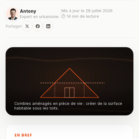
Antony
Mis à jour le
28 juillet 2026
⏱
14
min de lecture
Expert en urbanisme
Partager
Combles aménagés en pièce de vie : créer de la surface
habitable sous les toits.
EN BREF