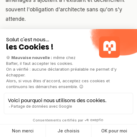
aménagés s'ajoutent à l'existant et déclenchent
souvent l'obligation d'architecte sans qu'on s'y
attende.
4. Croire qu'aucune autorisation n'est
nécessaire.
Dès qu'une fenêtre de toit est créée,
la déclaration préalable est obligatoire, quelle que
soit la surface.
5. Négliger le renforcement du plancher.
Un
plancher de combles perdus n'est généralement
pas dimensionné pour une charge d'habitation.
C'est un poste à 60-150 €/m² qui n'apparaît pas
toujours sur les devis initiaux.
6. Sous-dimensionner l'escalier.
La trémie