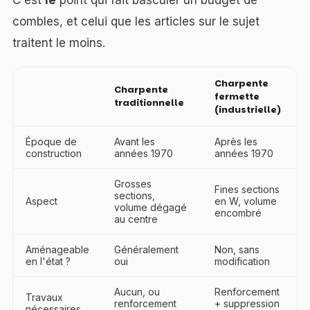
C'est
le
point qui fait basculer un budget de
combles, et celui que les articles sur le sujet
traitent le moins.
Charpente
Charpente
fermette
traditionnelle
(industrielle)
Époque de
Avant les
Après les
construction
années 1970
années 1970
Grosses
Fines sections
sections,
Aspect
en W, volume
volume dégagé
encombré
au centre
Aménageable
Généralement
Non, sans
en l'état ?
oui
modification
Aucun, ou
Renforcement
Travaux
renforcement
+ suppression
nécessaires