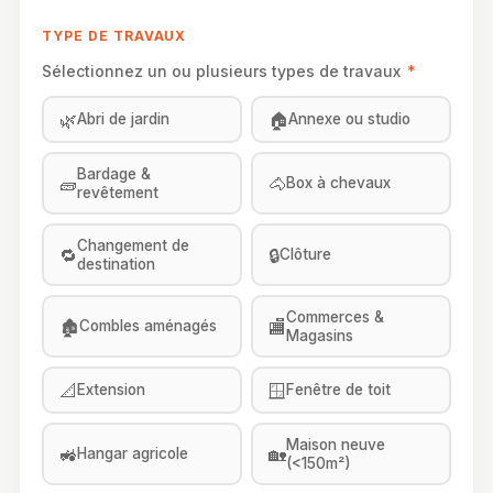
TYPE DE TRAVAUX
Sélectionnez un ou plusieurs types de travaux
*
🌿
🏠
Abri de jardin
Annexe ou studio
Bardage &
🧱
🐴
Box à chevaux
revêtement
Changement de
🔁
🔒
Clôture
destination
Commerces &
🏚️
🏬
Combles aménagés
Magasins
📐
🪟
Extension
Fenêtre de toit
Maison neuve
🚜
🏡
Hangar agricole
(<150m²)