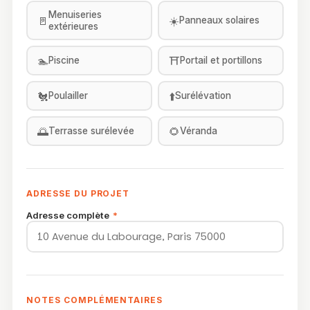
Menuiseries
🚪
☀️
Panneaux solaires
extérieures
🏊
⛩️
Piscine
Portail et portillons
🐔
⬆️
Poulailler
Surélévation
🌅
🌻
Terrasse surélevée
Véranda
ADRESSE DU PROJET
Adresse complète
*
NOTES COMPLÉMENTAIRES