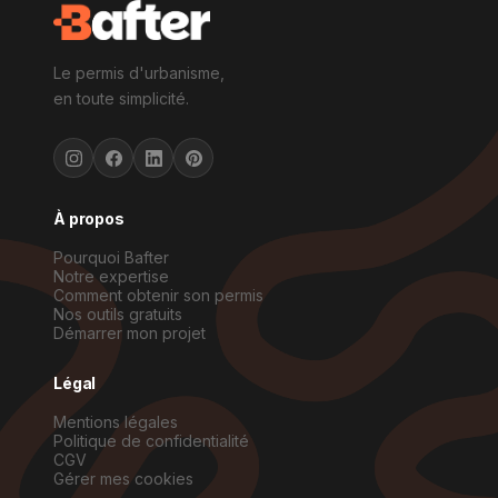
Le permis d'urbanisme,
en toute simplicité.
À propos
Pourquoi Bafter
Notre expertise
Comment obtenir son permis
Nos outils gratuits
Démarrer mon projet
Légal
Mentions légales
Politique de confidentialité
CGV
Gérer mes cookies