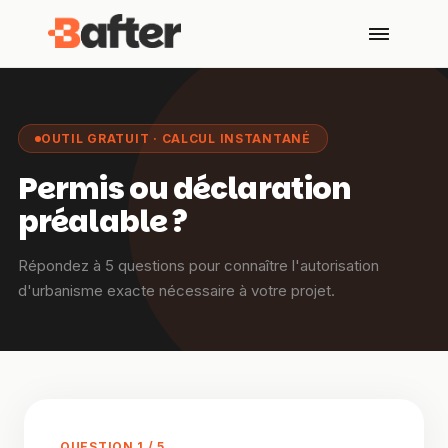
OUTIL GRATUIT · CALCUL INSTANTANÉ
Permis ou déclaration
préalable ?
Répondez à 5 questions pour connaître l'autorisation
d'urbanisme exacte nécessaire à votre projet.
QUESTION
1
/
5