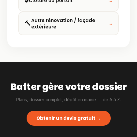
Clôture ou portail
→
Autre rénovation / façade
🔨
→
extérieure
Bafter gère votre dossier
Plans, dossier complet, dépôt en mairie — de A à Z.
Obtenir un devis gratuit →