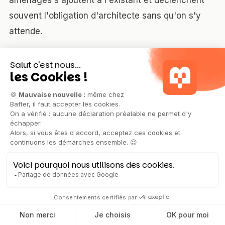
aménagés s'ajoutent à l'existant et déclenchent
souvent l'obligation d'architecte sans qu'on s'y
attende.
4. Croire qu'aucune autorisation n'est
nécessaire.
Dès qu'une fenêtre de toit est créée,
la déclaration préalable est obligatoire, quelle que
soit la surface.
5. Négliger le renforcement du plancher.
Un
plancher de combles perdus n'est généralement
pas dimensionné pour une charge d'habitation.
C'est un poste à 60-150 €/m² qui n'apparaît pas
toujours sur les devis initiaux.
6. Sous-dimensionner l'escalier.
La trémie