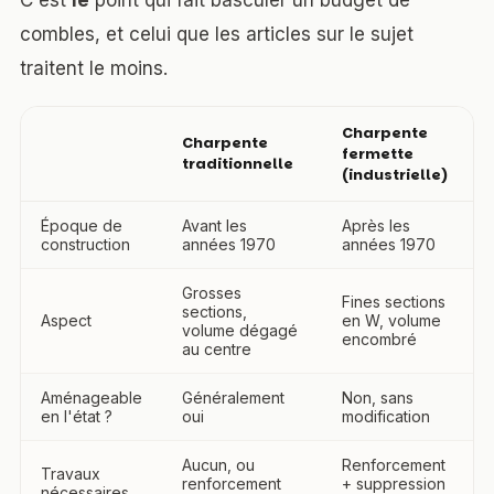
C'est
le
point qui fait basculer un budget de
combles, et celui que les articles sur le sujet
traitent le moins.
Charpente
Charpente
fermette
traditionnelle
(industrielle)
Époque de
Avant les
Après les
construction
années 1970
années 1970
Grosses
Fines sections
sections,
Aspect
en W, volume
volume dégagé
encombré
au centre
Aménageable
Généralement
Non, sans
en l'état ?
oui
modification
Aucun, ou
Renforcement
Travaux
renforcement
+ suppression
nécessaires