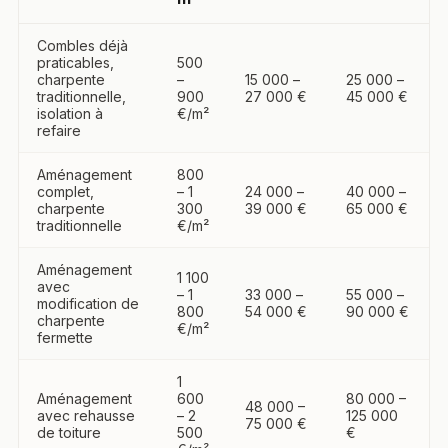
Combles déjà
praticables,
500
charpente
–
15 000 –
25 000 –
traditionnelle,
900
27 000 €
45 000 €
isolation à
€/m²
refaire
Aménagement
800
complet,
– 1
24 000 –
40 000 –
charpente
300
39 000 €
65 000 €
traditionnelle
€/m²
Aménagement
1 100
avec
– 1
33 000 –
55 000 –
modification de
800
54 000 €
90 000 €
charpente
€/m²
fermette
1
Aménagement
600
80 000 –
48 000 –
avec rehausse
– 2
125 000
75 000 €
de toiture
500
€