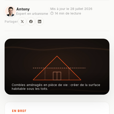
Antony
Mis à jour le
28 juillet 2026
⏱
14
min de lecture
Expert en urbanisme
Partager
Combles aménagés en pièce de vie : créer de la surface
habitable sous les toits.
EN BREF