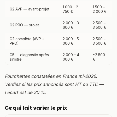
1 000 – 2
1 500 –
G2 AVP — avant-projet
750 €
2 000 €
2 000 – 3
2 500 –
G2 PRO — projet
600 €
3 500 €
G2 complète (AVP +
2 000 – 5
2 500 –
PRO)
000 €
3 500 €
G5 — diagnostic après
2 000 – 4
~2 500
sinistre
000 €
€
Fourchettes constatées en France mi-2026.
Vérifiez si les prix annoncés sont HT ou TTC —
l'écart est de 20 %.
Ce qui fait varier le prix