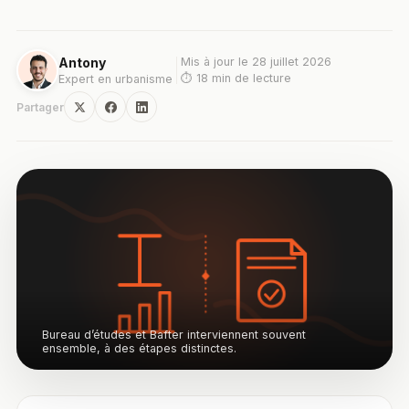
Antony
Mis à jour le
28 juillet 2026
⏱
18
min de lecture
Expert en urbanisme
Partager
Bureau d’études et Bafter interviennent souvent
ensemble, à des étapes distinctes.