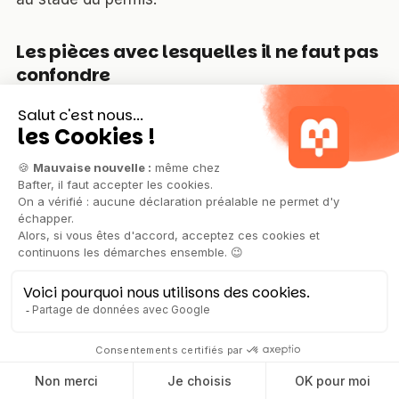
Les pièces avec lesquelles il ne faut pas
confondre
Fondement
Pièce
Stade
Lorsqu'un plan de
prévention des
risques (PPRN,
PPRT) subordonne
R.431-16 f)
la construction à
Au dépôt du
du Code de
une étude
permis
l'urbanisme
préalable : une
attestation certifiant
sa réalisation et la
prise en compte
de ses conditions
Attestation
R.431-16 e)
parasismique,
Au dépôt du
du Code de
selon la zone et le
permis
l'urbanisme
bâtiment